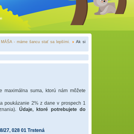
MÁŠA - máme šancu stať sa lepšími.
Ak si
 je maximálna suma, ktorú nám môžete
na poukázanie 2% z dane v prospech 1
iznania).
Údaje, ktoré potrebujete do
38/27, 028 01 Trstená