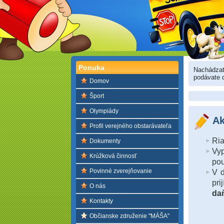
Ponuka
Nachádza
podávate 
Domov
Šport
Olympiády
Ak
Profil verejného obstarávateľa
Ria
Dokumenty
Vyp
Krúžková činnosť
pou
Povinné zverejňovanie
V d
pri
O nás
da
Kontakty
Občianske združenie "MÁŠA"