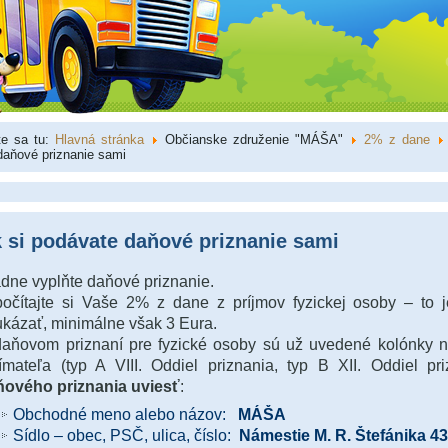
te sa tu:
Hlavná stránka
Občianske združenie "MÁŠA"
2% z dane
daňové priznanie sami
 si podávate daňové priznanie sami
dne vyplňte daňové priznanie.
očítajte si Vaše 2% z dane z príjmov fyzickej osoby – to
kázať, minimálne však 3 Eura.
aňovom priznaní pre fyzické osoby sú už uvedené kolónky 
jímateľa (typ A VIII. Oddiel priznania, typ B XII. Oddiel pr
ňového priznania uviesť
:
Obchodné meno alebo názov:
MÁŠA
Sídlo – obec, PSČ, ulica, číslo:
Námestie M. R. Štefánika 4