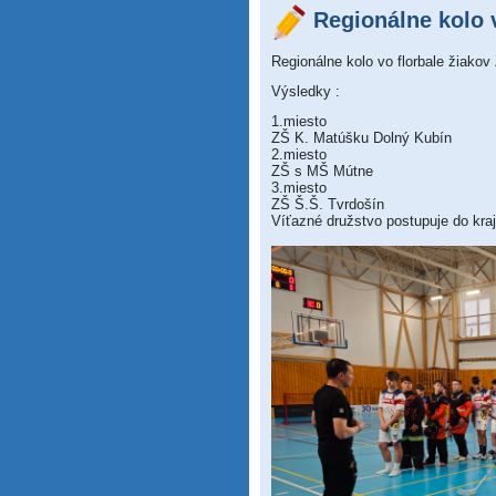
Regionálne kolo v
Regionálne kolo vo florbale žiako
Výsledky :
1.miesto
ZŠ K. Matúšku Dolný Kubín
2.miesto
ZŠ s MŠ Mútne
3.miesto
ZŠ Š.Š. Tvrdošín
Víťazné družstvo postupuje do kra