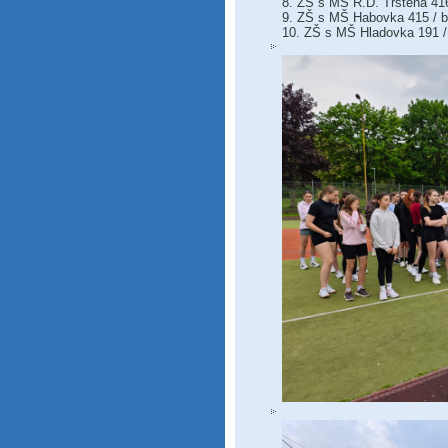
8. ZŠ s MŠ R.D. Trstená 41
9. ZŠ s MŠ Habovka 415 / b
10. ZŠ s MŠ Hladovka 191 / 