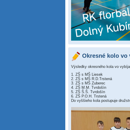
Okresné kolo vo v
Výsledky okresného kola vo vybíja
1. ZŠ s MŠ Liesek
2. ZŠ s MŠ R.D.Trstená
3. ZŠ s MŠ Zuberec
4. ZŠ M.M. Tvrdošín
5. ZŠ Š.Š. Tvrdošín
6. ZŠ P.O.H. Trstená
Do vyššieho kola postupuje družs