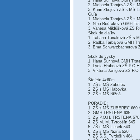
1. Hana Šurinová GMH Trst
2. Michaela Tarajová ZŠ s
3. Karin Zbojová ZŠ s MŠ L
Guľa
1. Michaela Tarajová ZŠ s
2. Nina Rošťáková GMH Trs
3. Vanesa Miklúšková ZŠ P.
Skok do diaľky
1. Tatiana Tunáková ZŠ s 
2. Radka Tarbajová GMH Tr
3. Ema Schwarzbacherová Z
Skok do výšky
1. Hana Šurinová GMH Trst
2. Lýdia Hrubcová ZŠ P.O.H
3. Viktória Janigová ZŠ P.O
Štafeta 4x60m
1. ZŠ s MŠ Zuberec
2. ZŠ s MŠ Habovka
3. ZŠ s MŠ Nižná
PORADIE:
1. ZŠ s MŠ ZUBEREC 660 
2. GMH TRSTENÁ 635
3. ZŠ P.O.H. TRSTENÁ 578
4. ZŠ M. M. Tvrdošín 545
5. ZŠ s MŠ Liesek 543
6. ZŠ s MŠ Nižná 520
7. ZŠ Š.Š. Tvrdošín 484