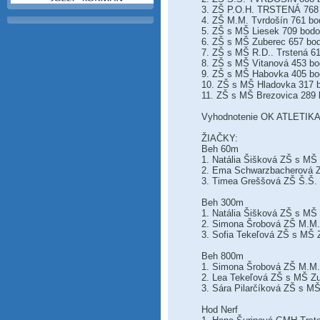
3. ZŠ P.O.H. TRSTENÁ 768
4. ZŠ M.M. Tvrdošín 761 bo
5. ZŠ s MŠ Liesek 709 bod
6. ZŠ s MŠ Zuberec 657 bo
7. ZŠ s MŠ R.D.. Trstená 6
8. ZŠ s MŠ Vitanová 453 b
9. ZŠ s MŠ Habovka 405 bod
10. ZŠ s MŠ Hladovka 317 bo
11. ZŠ s MŠ Brezovica 289 b
Vyhodnotenie OK ATLETIKA 
ŽIAČKY:
Beh 60m
1. Natália Šišková ZŠ s MŠ
2. Ema Schwarzbacherová Z
3. Timea Greššová ZŠ Š.Š. 
Beh 300m
1. Natália Šišková ZŠ s MŠ
2. Simona Šrobová ZŠ M.M.
3. Sofia Tekeľová ZŠ s MŠ 
Beh 800m
1. Simona Šrobová ZŠ M.M. 
2. Lea Tekeľová ZŠ s MŠ Zu
3. Sára Pilarčíková ZŠ s M
Hod Nerf