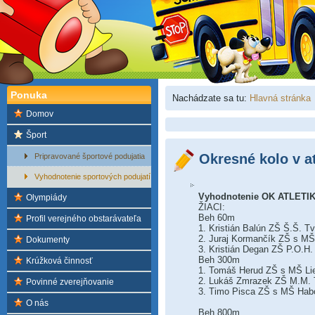
Ponuka
Nachádzate sa tu:
Hlavná stránka
Domov
Šport
Okresné kolo v at
Pripravované športové podujatia
Vyhodnotenie sportových podujatí
Vyhodnotenie OK ATLETIKA
Olympiády
ŽIACI:
Beh 60m
Profil verejného obstarávateľa
1. Kristián Balún ZŠ Š.Š. Tv
2. Juraj Kormančík ZŠ s MŠ
Dokumenty
3. Kristián Degan ZŠ P.O.H.
Beh 300m
Krúžková činnosť
1. Tomáš Herud ZŠ s MŠ Li
2. Lukáš Zmrazek ZŠ M.M. 
Povinné zverejňovanie
3. Timo Pisca ZŠ s MŠ Hab
O nás
Beh 800m