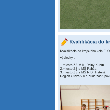
Kvalifikácia do k
Kvalifikácia do krajského kola F
výsledky :
1.miesto ZŠ M.K. Dolný Kubín
2.miesto ZŠ s MŠ Rabča
3.miesto ZŠ s MŠ R.D. Trstená
Región Orava v KK bude zastupova