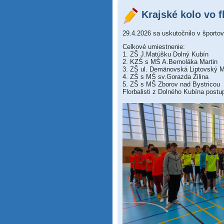
Krajské kolo vo f
29.4.2026 sa uskutočnilo v športov
Celkové umiestnenie:
1. ZŠ J.Matúšku Dolný Kubín
2. KZŠ s MŠ A.Bernoláka Martin
3. ZŠ ul. Demänovská Liptovský 
4. ZŠ s MŠ sv.Gorazda Žilina
5. ZŠ s MŠ Zborov nad Bystricou
Florbalisti z Dolného Kubína postu