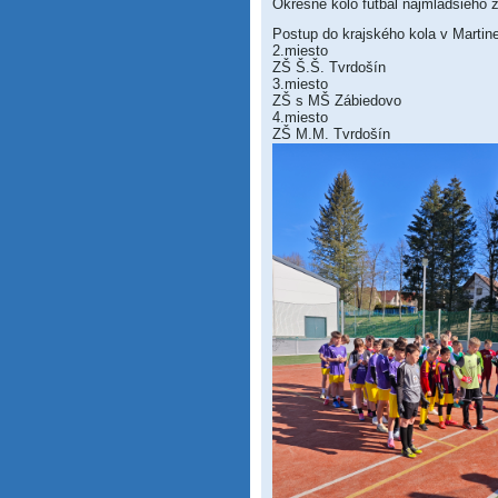
Okresné kolo futbal najmladšieho 
Postup do krajského kola v Martin
2.miesto
ZŠ Š.Š. Tvrdošín
3.miesto
ZŠ s MŠ Zábiedovo
4.miesto
ZŠ M.M. Tvrdošín