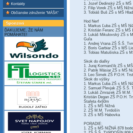
1. Jozef Dedinský ZŠ s MŠ
Kontakty
2. Filip Vorek ZŠ s MŠ Nižn
3. Tobiáš Buš ZŠ s MŠ Hlad
Občianske združenie "MÁŠA"
Hod Nerf
Sponzori
1. Markus Ľuba ZŠ s MŠ Ni
ĎAKUJEME, ŽE NÁM
2. Kristián Feranc ZŠ s MŠ
POMÁHATE!
3. Lukáš Mikulovský ZŠ s 
Guľa
1. Andrej Vrana ZŠ Š.Š. Tv
2. Boris Garbiar ZŠ s MŠ L
3. Tobias Matušiska ZŠ s M
Skok do diaľky
1. Juraj Kormančík ZŠ s M
2. Patrik Mäsiar ZŠ s MŠ N
3. Leo Šimek ZŠ P.O.H. Trs
Skok do výšky
1. Markus Ľuba ZŠ s MŠ Ni
2. Samuel Plevjak ZŠ Š.Š. 
3. Lukáš Zmrazek ZŠ M.M. 
Kristián Degan ZŠ P.O.H. T
Štafeta 4x60m
1. ZŠ s MŠ Nižná
2. ZŠ M.M. Tvrdošín
3. ZŠ s MŠ Habovka
PORADIE:
1. ZŠ s MŠ NIŽNÁ 878 bod
2. ZŠ Š.Š. TVRDOŠÍN 808 