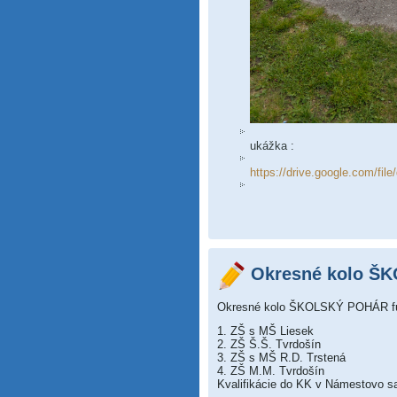
ukážka :
https://drive.google.com/
Okresné kolo ŠK
Okresné kolo ŠKOLSKÝ POHÁR fut
1. ZŠ s MŠ Liesek
2. ZŠ Š.Š. Tvrdošín
3. ZŠ s MŠ R.D. Trstená
4. ZŠ M.M. Tvrdošín
Kvalifikácie do KK v Námestovo s