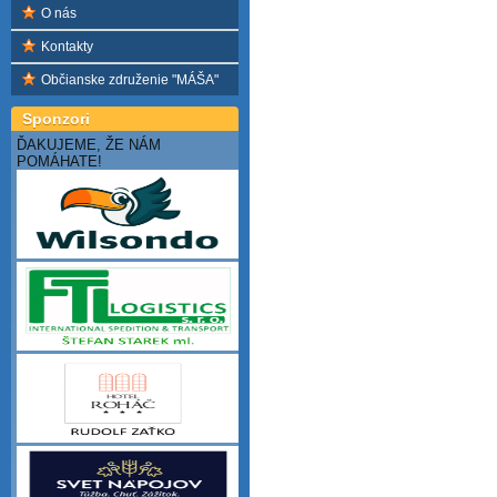
O nás
Kontakty
Občianske združenie "MÁŠA"
Sponzori
ĎAKUJEME, ŽE NÁM
POMÁHATE!