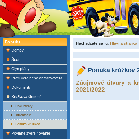
Ponuka
Nachádzate sa tu:
Hlavná stránka
Domov
Šport
Olympiády
Ponuka krúžkov 
Profil verejného obstarávateľa
Záujmové útvary a k
Dokumenty
2021/2022
Krúžková činnosť
Dokumenty
Informácie
Ponuka krúžkov
Povinné zverejňovanie