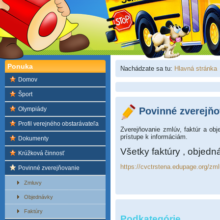
Ponuka
Nachádzate sa tu:
Hlavná stránka
Domov
Šport
Olympiády
Povinné zverejňo
Profil verejného obstarávateľa
Zverejňovanie zmlúv, faktúr a ob
prístupe k informáciám.
Dokumenty
Všetky faktúry , objedn
Krúžková činnosť
https://cvctrstena.edupage.org/zm
Povinné zverejňovanie
Zmluvy
Objednávky
Faktúry
Podkategórie