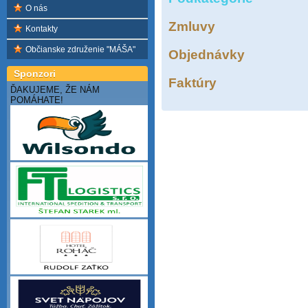
O nás
Zmluvy
Kontakty
Občianske združenie "MÁŠA"
Objednávky
Sponzori
Faktúry
ĎAKUJEME, ŽE NÁM
POMÁHATE!