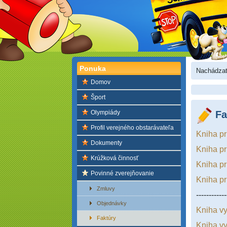
Ponuka
Nachádzat
Domov
Šport
Olympiády
Fa
Profil verejného obstarávateľa
Kniha pr
Dokumenty
Kniha pri
Krúžková činnosť
Kniha pr
Povinné zverejňovanie
Kniha pr
Zmluvy
------------
Objednávky
Kniha vy
Faktúry
Kniha vy