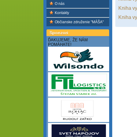
O nás
Kniha vy
Kontakty
Kniha vy
Občianske združenie "MÁŠA"
Sponzori
ĎAKUJEME, ŽE NÁM
POMÁHATE!