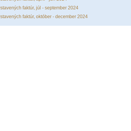
stavených faktúr, júl - september 2024
stavených faktúr, október - december 2024