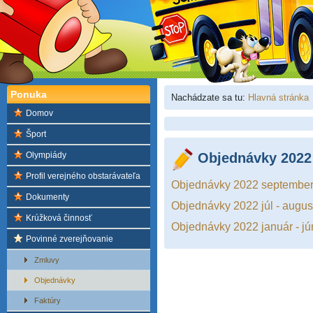
Ponuka
Nachádzate sa tu:
Hlavná stránka
Domov
Šport
Olympiády
Objednávky 2022
Profil verejného obstarávateľa
Objednávky 2022 september
Dokumenty
Objednávky 2022 júl - augus
Krúžková činnosť
Objednávky 2022 január - jú
Povinné zverejňovanie
Zmluvy
Objednávky
Faktúry