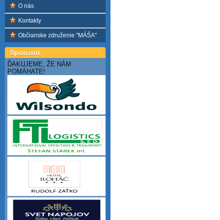
O nás
Kontakty
Občianske združenie "MÁŠA"
Sponzori
ĎAKUJEME, ŽE NÁM
POMÁHATE!